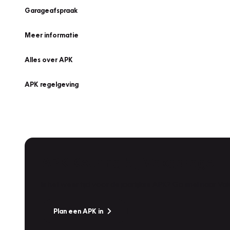
Garageafspraak
Meer informatie
Alles over APK
APK regelgeving
APK Keuring bij Vakgarage!
Is het weer tijd voor de jaarlijkse APK? Ga snel naar V
Plan een APK in