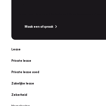
Werkplaatsafspraak
Is uw auto toe aan Onderhoud, Bandenwissel of een Va
Maak een afspraak
Lease
Private lease
Private lease used
Zakelijke lease
Zekerheid