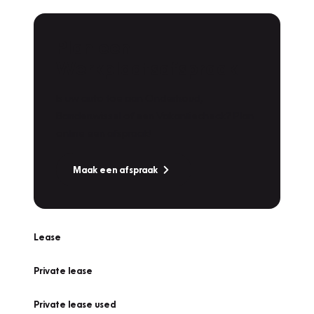
Plan een
Werkplaatsafspraak
Is uw auto toe aan Onderhoud,
Bandenwissel of een Vakantiecheck? Plan
online een afspraak!
Maak een afspraak
Lease
Private lease
Private lease used