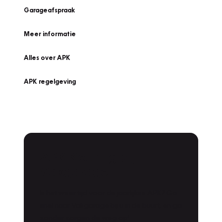
Garageafspraak
Meer informatie
Alles over APK
APK regelgeving
APK Keuring bij
Vakgarage!
Is het weer tijd voor de jaarlijkse APK? Ga
snel naar Vakgarage bij u in de buurt, en ga
zonder zorgen de weg op!