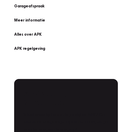
Garageafspraak
Meer informatie
Alles over APK
APK regelgeving
APK Keuring bij
Vakgarage!
Is het weer tijd voor de jaarlijkse APK? Ga
snel naar Vakgarage bij u in de buurt, en ga
zonder zorgen de weg op!