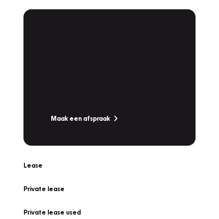
Plan een
Werkplaatsafspraak
Is uw auto toe aan Onderhoud,
Bandenwissel of een Vakantiecheck? Plan
online een afspraak!
Maak een afspraak
Lease
Private lease
Private lease used