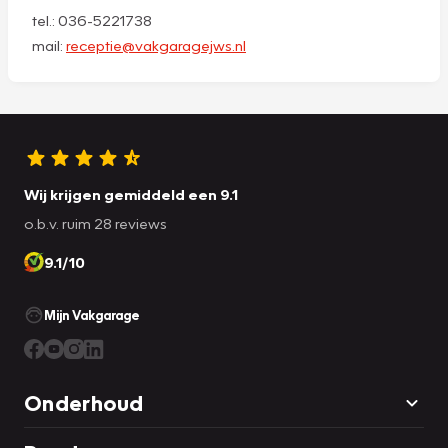
tel.: 036-5221738
mail:
receptie@vakgaragejws.nl
Wij krijgen gemiddeld een 9.1
o.b.v. ruim 28 reviews
9.1/10
Mijn Vakgarage
Onderhoud