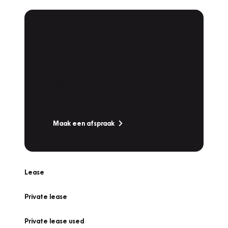
Plan een
Werkplaatsafspraak
Is uw auto toe aan Onderhoud,
Bandenwissel of een Vakantiecheck? Plan
online een afspraak!
Maak een afspraak
Lease
Private lease
Private lease used