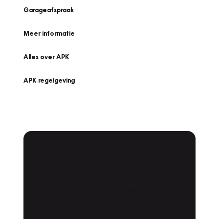
Garageafspraak
Meer informatie
Alles over APK
APK regelgeving
APK Keuring bij
Vakgarage!
Is het weer tijd voor de jaarlijkse APK? Ga
snel naar Vakgarage bij u in de buurt, en ga
zonder zorgen de weg op!