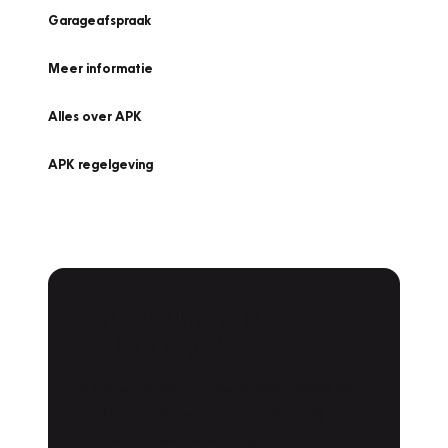
Garageafspraak
Meer informatie
Alles over APK
APK regelgeving
APK Keuring bij
Vakgarage!
Is het weer tijd voor de jaarlijkse APK? Ga
snel naar Vakgarage bij u in de buurt, en ga
zonder zorgen de weg op!