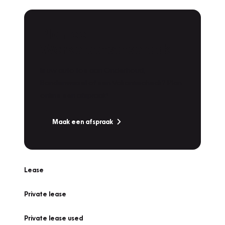
Plan een
Werkplaatsafspraak
Is uw auto toe aan Onderhoud,
Bandenwissel of een Vakantiecheck? Plan
online een afspraak!
Maak een afspraak
Lease
Private lease
Private lease used