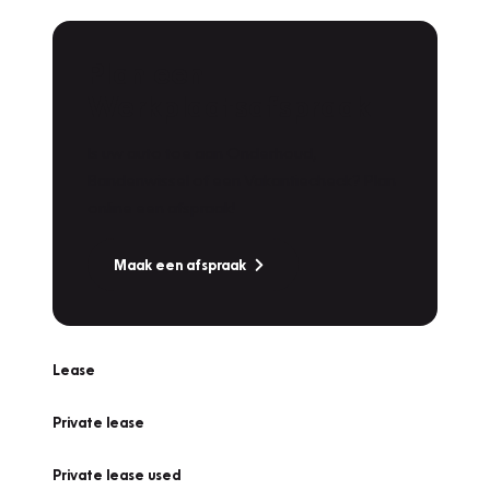
Plan een
Werkplaatsafspraak
Is uw auto toe aan Onderhoud,
Bandenwissel of een Vakantiecheck? Plan
online een afspraak!
Maak een afspraak
Lease
Private lease
Private lease used