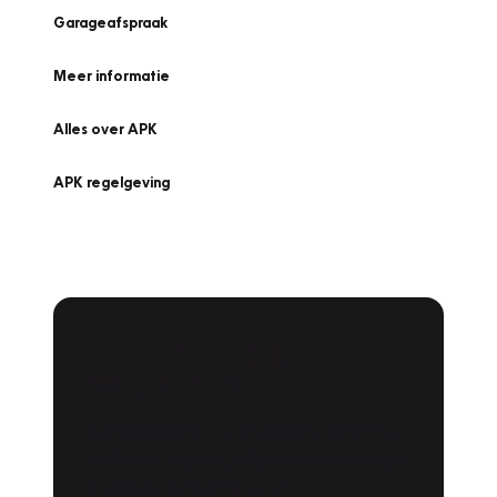
Garageafspraak
Meer informatie
Alles over APK
APK regelgeving
APK Keuring bij
Vakgarage!
Is het weer tijd voor de jaarlijkse APK? Ga
snel naar Vakgarage bij u in de buurt, en ga
zonder zorgen de weg op!