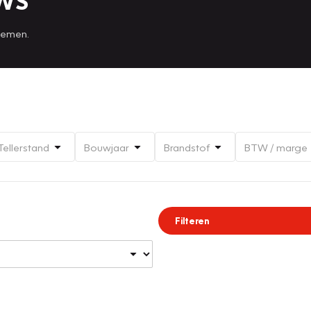
JWS
 nemen.
Tellerstand
Bouwjaar
Brandstof
BTW / marge
Filteren