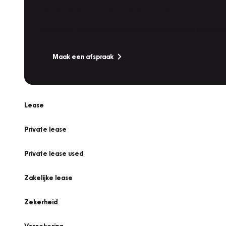
Werkplaatsafspraak
Is uw auto toe aan Onderhoud, Bandenwissel of een Va
Maak een afspraak
Lease
Private lease
Private lease used
Zakelijke lease
Zekerheid