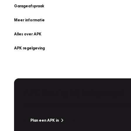
Garageafspraak
Meer informatie
Alles over APK
APK regelgeving
APK Keuring bij Vakgarage!
Is het weer tijd voor de jaarlijkse APK? Ga snel naar V
Plan een APK in