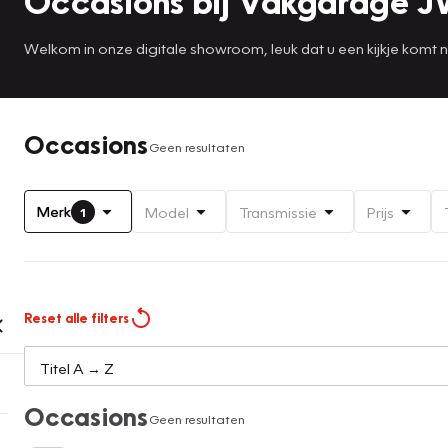
Occasions bij Vakgarage 
Welkom in onze digitale showroom, leuk dat u een kijkje komt
Occasions
Geen resultaten
Merk
Model
Transmissie
Prijs
1
Reset alle filters
Occasions
Geen resultaten